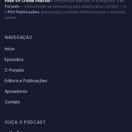
Pode Vir Crente Podcast
é um podcast que une fé e negócios, o
C-
Forjado
— comunidade de networking para empresários cristãos — e
a
PVC Publicações
, que produz conteúdo edificante para o mercado
cristão.
NAVEGAÇÃO
Início
Episódios
C-Forjado
Editora e Publicações
Apoiadores
Contato
OUÇA O PODCAST